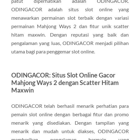
patut diperhatikan adalah ODINGACOR.
ODINGACOR adalah situs slot online yang
menawarkan permainan slot terbaik dengan variasi
permainan Mahjong Ways 2 dan fitur unik scatter
hitam maxwin. Dengan reputasi yang baik dan
pengalaman yang luas, ODINGACOR menjadi pilihan
utama bagi para penggemar slot online.
ODINGACOR: Situs Slot Online Gacor
Mahjong Ways 2 dengan Scatter Hitam
Maxwin
ODINGACOR telah berhasil menarik perhatian para
pemain slot online dengan berbagai fitur dan promo
menarik yang disediakan. Dengan tampilan yang
menarik dan mudah untuk diakses, ODINGACOR
memberikan pengalaman bermain yang