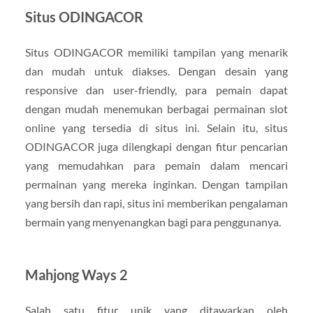
Situs ODINGACOR
Situs ODINGACOR memiliki tampilan yang menarik
dan mudah untuk diakses. Dengan desain yang
responsive dan user-friendly, para pemain dapat
dengan mudah menemukan berbagai permainan slot
online yang tersedia di situs ini. Selain itu, situs
ODINGACOR juga dilengkapi dengan fitur pencarian
yang memudahkan para pemain dalam mencari
permainan yang mereka inginkan. Dengan tampilan
yang bersih dan rapi, situs ini memberikan pengalaman
bermain yang menyenangkan bagi para penggunanya.
Mahjong Ways 2
Salah satu fitur unik yang ditawarkan oleh