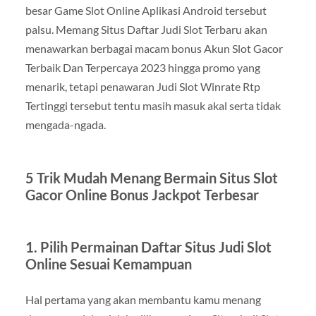
besar Game Slot Online Aplikasi Android tersebut
palsu. Memang Situs Daftar Judi Slot Terbaru akan
menawarkan berbagai macam bonus Akun Slot Gacor
Terbaik Dan Terpercaya 2023 hingga promo yang
menarik, tetapi penawaran Judi Slot Winrate Rtp
Tertinggi tersebut tentu masih masuk akal serta tidak
mengada-ngada.
5 Trik Mudah Menang Bermain Situs Slot
Gacor Online Bonus Jackpot Terbesar
1. Pilih Permainan Daftar Situs Judi Slot
Online Sesuai Kemampuan
Hal pertama yang akan membantu kamu menang