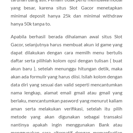
yang besar, karena situs Slot Gacor menetapkan
minimal deposit hanya 25k dan minimal withdraw
hanya 50k tanpa to.
Apabila berhasil berada dihalaman awal situs Slot
Gacor, selanjutnya harus membuat akun id game yang
dapat dilakukan dengan cara memilh menu bertulis
daftar serta pilihlah kolom opsi dengan tulisan ( buat
akun baru ), setelah menunggu hitungan detik, maka
akan ada formulir yang harus diisi. Isilah kolom dengan
data diri yang sesuai dan valid seperti mencantumkan
nama lengkap, alamat email gmail atau gmail yang
berlaku, mencantumkan pasword yang menurut kaliam
aman serta melakukan verifikasi, setelah itu pilih
metode yang akan digunakan sebagai transaksi
nantinya apakah ingin menggunakan Bank atau
menggunakan cara alternatif dengan memanfaatlan