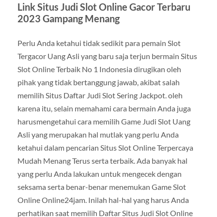
Link Situs Judi Slot Online Gacor Terbaru
2023 Gampang Menang
Perlu Anda ketahui tidak sedikit para pemain Slot
Tergacor Uang Asli yang baru saja terjun bermain Situs
Slot Online Terbaik No 1 Indonesia dirugikan oleh
pihak yang tidak bertanggung jawab, akibat salah
memilih Situs Daftar Judi Slot Sering Jackpot. oleh
karena itu, selain memahami cara bermain Anda juga
harusmengetahui cara memilih Game Judi Slot Uang
Asli yang merupakan hal mutlak yang perlu Anda
ketahui dalam pencarian Situs Slot Online Terpercaya
Mudah Menang Terus serta terbaik. Ada banyak hal
yang perlu Anda lakukan untuk mengecek dengan
seksama serta benar-benar menemukan Game Slot
Online Online24jam. Inilah hal-hal yang harus Anda
perhatikan saat memilih Daftar Situs Judi Slot Online