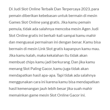
Di Judi Slot Online Terbaik Dan Terpercaya 2023, para
pemain diberikan kebebasan untuk bermain di mesin
Games Slot Online yang gratis. Jika kamu pemain
pemula, tidak ada salahnya mencoba mesin Agen Judi
Slot Online gratis ini berkali-kali sampai kamu mahir
dan menguasai permainan ini dengan benar. Kamu bisa
bermain di mesin Link Slot gratis kapanpun kamu mau.
Jika kamu kalah, maka kekalahan itu tidak akan
membuat chips kamu jadi berkurang. Dan jika kamu
menang Slot Paling Gacor, kamu juga tidak akan
mendapatkan hasil apa-apa. Tapi tidak ada salahnya
menggunakan cara ini karena kamu bisa mendapatkan
hasil kemenangan jauh lebih besar jika suah mahir
memainkan game mesin Slot Online Gacor ini.