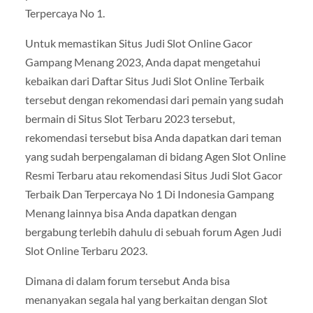
Terpercaya No 1.
Untuk memastikan Situs Judi Slot Online Gacor
Gampang Menang 2023, Anda dapat mengetahui
kebaikan dari Daftar Situs Judi Slot Online Terbaik
tersebut dengan rekomendasi dari pemain yang sudah
bermain di Situs Slot Terbaru 2023 tersebut,
rekomendasi tersebut bisa Anda dapatkan dari teman
yang sudah berpengalaman di bidang Agen Slot Online
Resmi Terbaru atau rekomendasi Situs Judi Slot Gacor
Terbaik Dan Terpercaya No 1 Di Indonesia Gampang
Menang lainnya bisa Anda dapatkan dengan
bergabung terlebih dahulu di sebuah forum Agen Judi
Slot Online Terbaru 2023.
Dimana di dalam forum tersebut Anda bisa
menanyakan segala hal yang berkaitan dengan Slot