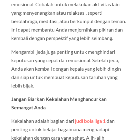
emosional. Cobalah untuk melakukan aktivitas lain
yang menyenangkan atau relaksasi, seperti
berolahraga, meditasi, atau berkumpul dengan teman.
Ini dapat membantu Anda menjernihkan pikiran dan
kembali dengan perspektif yang lebih seimbang.
Mengambil jeda juga penting untuk menghindari
keputusan yang cepat dan emosional. Setelah jeda,
Anda akan kembali dengan kepala yang lebih dingin
dan siap untuk membuat keputusan taruhan yang
lebih bijak.
Jangan Biarkan Kekalahan Menghancurkan
Semangat Anda
Kekalahan adalah bagian dari
judi bola liga 1
dan
penting untuk belajar bagaimana menghadapi
kekalahan dengan cara yang sehat. Alih-alih