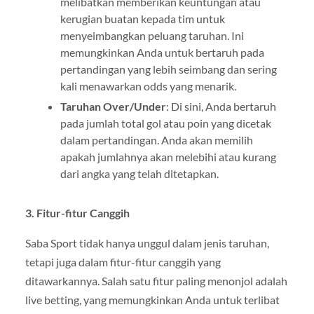
melibatkan memberikan keuntungan atau
kerugian buatan kepada tim untuk
menyeimbangkan peluang taruhan. Ini
memungkinkan Anda untuk bertaruh pada
pertandingan yang lebih seimbang dan sering
kali menawarkan odds yang menarik.
Taruhan Over/Under
: Di sini, Anda bertaruh
pada jumlah total gol atau poin yang dicetak
dalam pertandingan. Anda akan memilih
apakah jumlahnya akan melebihi atau kurang
dari angka yang telah ditetapkan.
3. Fitur-fitur Canggih
Saba Sport tidak hanya unggul dalam jenis taruhan,
tetapi juga dalam fitur-fitur canggih yang
ditawarkannya. Salah satu fitur paling menonjol adalah
live betting, yang memungkinkan Anda untuk terlibat