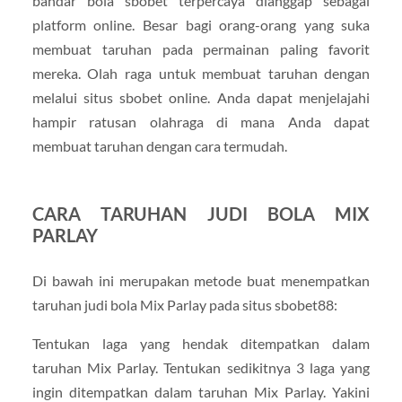
bandar bola sbobet terpercaya dianggap sebagai
platform online. Besar bagi orang-orang yang suka
membuat taruhan pada permainan paling favorit
mereka. Olah raga untuk membuat taruhan dengan
melalui situs sbobet online. Anda dapat menjelajahi
hampir ratusan olahraga di mana Anda dapat
membuat taruhan dengan cara termudah.
CARA TARUHAN JUDI BOLA MIX
PARLAY
Di bawah ini merupakan metode buat menempatkan
taruhan judi bola Mix Parlay pada situs sbobet88:
Tentukan laga yang hendak ditempatkan dalam
taruhan Mix Parlay. Tentukan sedikitnya 3 laga yang
ingin ditempatkan dalam taruhan Mix Parlay. Yakini