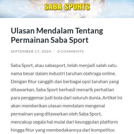
Ulasan Mendalam Tentang
Permainan Saba Sport
SEPTEMBER 17, 2024
/
0 COMMENTS
Saba Sport, atau sabasport, telah menjadi salah satu
nama besar dalam industri taruhan olahraga online.
Dengan fitur canggih dan berbagai opsi taruhan yang
ditawarkan, Saba Sport berhasil menarik perhatian
para penggemar judi bola dari seluruh dunia. Artikel ini
akan memberikan ulasan mendalam mengenai
permainan yang ditawarkan oleh Saba Sport,
mencakup segala hal mulai dari keunggulan platform
hingga fitur yang membedakannya dari kompetitor.