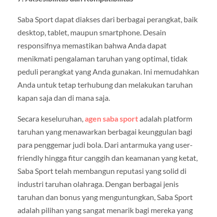
Saba Sport dapat diakses dari berbagai perangkat, baik
desktop, tablet, maupun smartphone. Desain
responsifnya memastikan bahwa Anda dapat
menikmati pengalaman taruhan yang optimal, tidak
peduli perangkat yang Anda gunakan. Ini memudahkan
Anda untuk tetap terhubung dan melakukan taruhan
kapan saja dan di mana saja.
Secara keseluruhan,
agen saba sport
adalah platform
taruhan yang menawarkan berbagai keunggulan bagi
para penggemar judi bola. Dari antarmuka yang user-
friendly hingga fitur canggih dan keamanan yang ketat,
Saba Sport telah membangun reputasi yang solid di
industri taruhan olahraga. Dengan berbagai jenis
taruhan dan bonus yang menguntungkan, Saba Sport
adalah pilihan yang sangat menarik bagi mereka yang