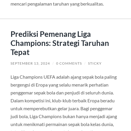
mencari pengalaman taruhan yang berkualitas.
Prediksi Pemenang Liga
Champions: Strategi Taruhan
Tepat
SEPTEMBER 13, 2024
/
0 COMMENTS
/
STICKY
Liga Champions UEFA adalah ajang sepak bola paling
bergengsi di Eropa yang selalu menarik perhatian
penggemar sepak bola dan penjudi di seluruh dunia.
Dalam kompetisi ini, klub-klub terbaik Eropa beradu
untuk memperebutkan gelar juara. Bagi penggemar
judi bola, Liga Champions bukan hanya menjadi ajang
untuk menikmati permainan sepak bola kelas dunia,