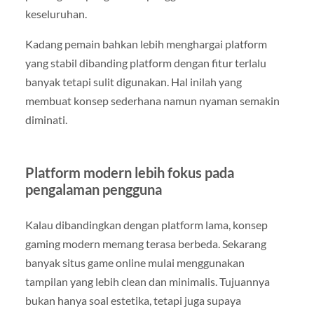
keseluruhan.
Kadang pemain bahkan lebih menghargai platform
yang stabil dibanding platform dengan fitur terlalu
banyak tetapi sulit digunakan. Hal inilah yang
membuat konsep sederhana namun nyaman semakin
diminati.
Platform modern lebih fokus pada
pengalaman pengguna
Kalau dibandingkan dengan platform lama, konsep
gaming modern memang terasa berbeda. Sekarang
banyak situs game online mulai menggunakan
tampilan yang lebih clean dan minimalis. Tujuannya
bukan hanya soal estetika, tetapi juga supaya