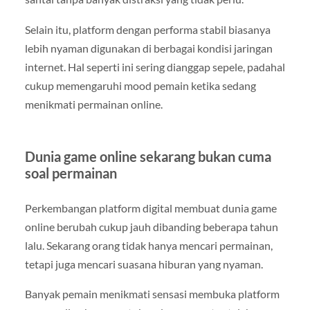
Selain itu, platform dengan performa stabil biasanya
lebih nyaman digunakan di berbagai kondisi jaringan
internet. Hal seperti ini sering dianggap sepele, padahal
cukup memengaruhi mood pemain ketika sedang
menikmati permainan online.
Dunia game online sekarang bukan cuma
soal permainan
Perkembangan platform digital membuat dunia game
online berubah cukup jauh dibanding beberapa tahun
lalu. Sekarang orang tidak hanya mencari permainan,
tetapi juga mencari suasana hiburan yang nyaman.
Banyak pemain menikmati sensasi membuka platform