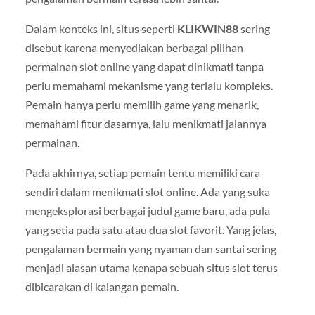
Dalam konteks ini, situs seperti
KLIKWIN88
sering
disebut karena menyediakan berbagai pilihan
permainan slot online yang dapat dinikmati tanpa
perlu memahami mekanisme yang terlalu kompleks.
Pemain hanya perlu memilih game yang menarik,
memahami fitur dasarnya, lalu menikmati jalannya
permainan.
Pada akhirnya, setiap pemain tentu memiliki cara
sendiri dalam menikmati slot online. Ada yang suka
mengeksplorasi berbagai judul game baru, ada pula
yang setia pada satu atau dua slot favorit. Yang jelas,
pengalaman bermain yang nyaman dan santai sering
menjadi alasan utama kenapa sebuah situs slot terus
dibicarakan di kalangan pemain.