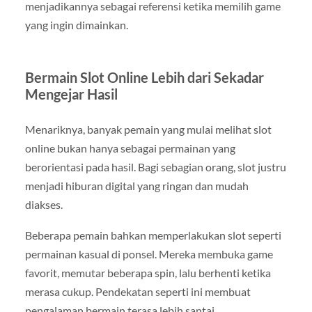
menjadikannya sebagai referensi ketika memilih game
yang ingin dimainkan.
Bermain Slot Online Lebih dari Sekadar
Mengejar Hasil
Menariknya, banyak pemain yang mulai melihat slot
online bukan hanya sebagai permainan yang
berorientasi pada hasil. Bagi sebagian orang, slot justru
menjadi hiburan digital yang ringan dan mudah
diakses.
Beberapa pemain bahkan memperlakukan slot seperti
permainan kasual di ponsel. Mereka membuka game
favorit, memutar beberapa spin, lalu berhenti ketika
merasa cukup. Pendekatan seperti ini membuat
pengalaman bermain terasa lebih santai.