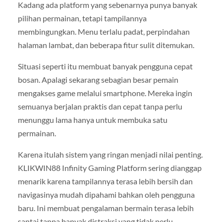
Kadang ada platform yang sebenarnya punya banyak
pilihan permainan, tetapi tampilannya
membingungkan. Menu terlalu padat, perpindahan
halaman lambat, dan beberapa fitur sulit ditemukan.
Situasi seperti itu membuat banyak pengguna cepat
bosan. Apalagi sekarang sebagian besar pemain
mengakses game melalui smartphone. Mereka ingin
semuanya berjalan praktis dan cepat tanpa perlu
menunggu lama hanya untuk membuka satu
permainan.
Karena itulah sistem yang ringan menjadi nilai penting.
KLIKWIN88 Infinity Gaming Platform sering dianggap
menarik karena tampilannya terasa lebih bersih dan
navigasinya mudah dipahami bahkan oleh pengguna
baru. Ini membuat pengalaman bermain terasa lebih
santai tanpa banyak distraksi yang tidak perlu.