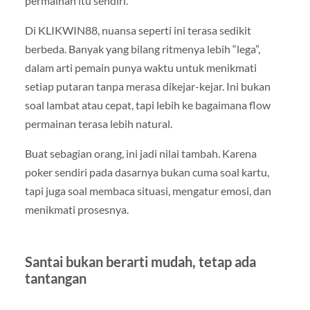
permainan itu sendiri.
Di KLIKWIN88, nuansa seperti ini terasa sedikit
berbeda. Banyak yang bilang ritmenya lebih “lega”,
dalam arti pemain punya waktu untuk menikmati
setiap putaran tanpa merasa dikejar-kejar. Ini bukan
soal lambat atau cepat, tapi lebih ke bagaimana flow
permainan terasa lebih natural.
Buat sebagian orang, ini jadi nilai tambah. Karena
poker sendiri pada dasarnya bukan cuma soal kartu,
tapi juga soal membaca situasi, mengatur emosi, dan
menikmati prosesnya.
Santai bukan berarti mudah, tetap ada
tantangan