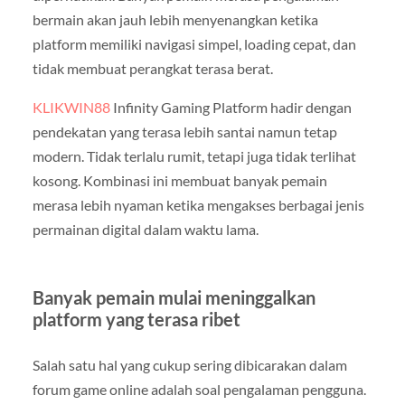
bermain akan jauh lebih menyenangkan ketika
platform memiliki navigasi simpel, loading cepat, dan
tidak membuat perangkat terasa berat.
KLIKWIN88
Infinity Gaming Platform hadir dengan
pendekatan yang terasa lebih santai namun tetap
modern. Tidak terlalu rumit, tetapi juga tidak terlihat
kosong. Kombinasi ini membuat banyak pemain
merasa lebih nyaman ketika mengakses berbagai jenis
permainan digital dalam waktu lama.
Banyak pemain mulai meninggalkan
platform yang terasa ribet
Salah satu hal yang cukup sering dibicarakan dalam
forum game online adalah soal pengalaman pengguna.