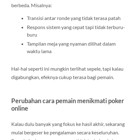
berbeda. Misalnya:
Transisi antar ronde yang tidak terasa patah
Respons sistem yang cepat tapi tidak terburu-
buru
Tampilan meja yang nyaman dilihat dalam
waktu lama
Hal-hal seperti ini mungkin terlihat sepele, tapi kalau
digabungkan, efeknya cukup terasa bagi pemain.
Perubahan cara pemain menikmati poker
online
Kalau dulu banyak yang fokus ke hasil akhir, sekarang
mulai bergeser ke pengalaman secara keseluruhan.