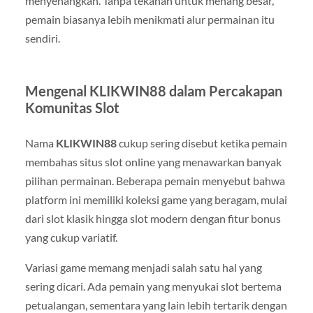
menyenangkan. Tanpa tekanan untuk menang besar,
pemain biasanya lebih menikmati alur permainan itu
sendiri.
Mengenal KLIKWIN88 dalam Percakapan
Komunitas Slot
Nama
KLIKWIN88
cukup sering disebut ketika pemain
membahas situs slot online yang menawarkan banyak
pilihan permainan. Beberapa pemain menyebut bahwa
platform ini memiliki koleksi game yang beragam, mulai
dari slot klasik hingga slot modern dengan fitur bonus
yang cukup variatif.
Variasi game memang menjadi salah satu hal yang
sering dicari. Ada pemain yang menyukai slot bertema
petualangan, sementara yang lain lebih tertarik dengan