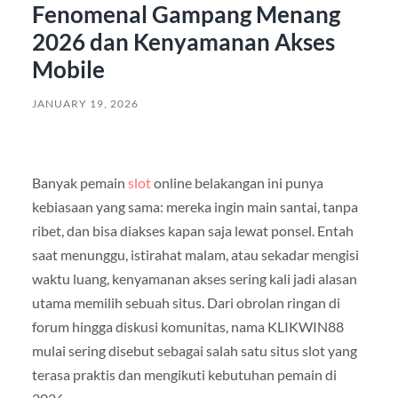
Fenomenal Gampang Menang
2026 dan Kenyamanan Akses
Mobile
JANUARY 19, 2026
Banyak pemain
slot
online belakangan ini punya
kebiasaan yang sama: mereka ingin main santai, tanpa
ribet, dan bisa diakses kapan saja lewat ponsel. Entah
saat menunggu, istirahat malam, atau sekadar mengisi
waktu luang, kenyamanan akses sering kali jadi alasan
utama memilih sebuah situs. Dari obrolan ringan di
forum hingga diskusi komunitas, nama KLIKWIN88
mulai sering disebut sebagai salah satu situs slot yang
terasa praktis dan mengikuti kebutuhan pemain di