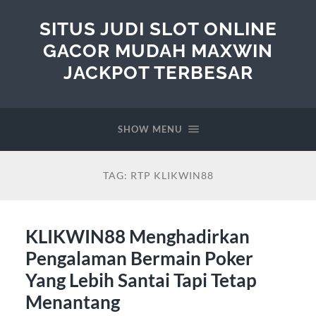
SITUS JUDI SLOT ONLINE
GACOR MUDAH MAXWIN
JACKPOT TERBESAR
SHOW MENU
TAG:
RTP KLIKWIN88
KLIKWIN88 Menghadirkan
Pengalaman Bermain Poker
Yang Lebih Santai Tapi Tetap
Menantang