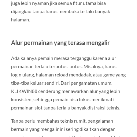
juga lebih nyaman jika semua fitur utama bisa
dijangkau tanpa harus membuka terlalu banyak
halaman.
Alur permainan yang terasa mengalir
Ada kalanya pemain merasa terganggu karena alur
permainan terlalu terputus-putus. Misalnya, harus
login ulang, halaman reload mendadak, atau game yang
tiba-tiba keluar sendiri. Dari pengamatan umum,
KLIKWIN88 cenderung menawarkan alur yang lebih
konsisten, sehingga pemain bisa fokus menikmati
permainan slot tanpa terlalu banyak distraksi teknis.
Tanpa perlu membahas teknis rumit, pengalaman
bermain yang mengalir ini sering dikaitkan dengan