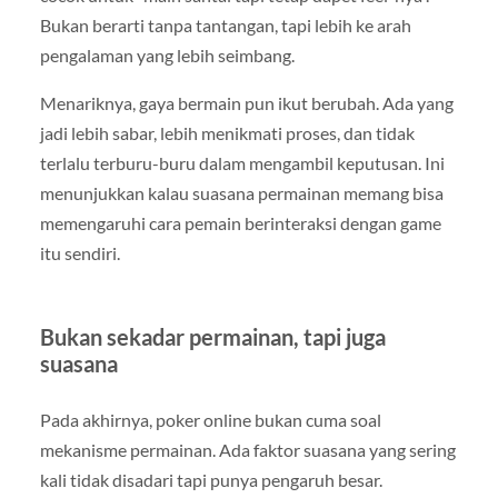
Bukan berarti tanpa tantangan, tapi lebih ke arah
pengalaman yang lebih seimbang.
Menariknya, gaya bermain pun ikut berubah. Ada yang
jadi lebih sabar, lebih menikmati proses, dan tidak
terlalu terburu-buru dalam mengambil keputusan. Ini
menunjukkan kalau suasana permainan memang bisa
memengaruhi cara pemain berinteraksi dengan game
itu sendiri.
Bukan sekadar permainan, tapi juga
suasana
Pada akhirnya, poker online bukan cuma soal
mekanisme permainan. Ada faktor suasana yang sering
kali tidak disadari tapi punya pengaruh besar.