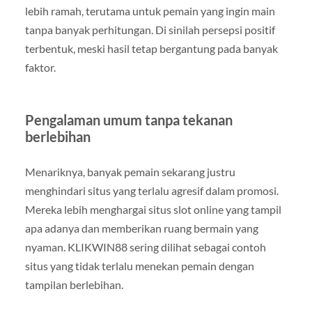
lebih ramah, terutama untuk pemain yang ingin main
tanpa banyak perhitungan. Di sinilah persepsi positif
terbentuk, meski hasil tetap bergantung pada banyak
faktor.
Pengalaman umum tanpa tekanan
berlebihan
Menariknya, banyak pemain sekarang justru
menghindari situs yang terlalu agresif dalam promosi.
Mereka lebih menghargai situs slot online yang tampil
apa adanya dan memberikan ruang bermain yang
nyaman. KLIKWIN88 sering dilihat sebagai contoh
situs yang tidak terlalu menekan pemain dengan
tampilan berlebihan.