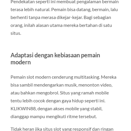
Pendekatan seperti ini membuat pengalaman bermain
terasa lebih natural. Pemain bisa datang, bermain, lalu
berhenti tanpa merasa dikejar-kejar. Bagi sebagian
orang, inilah alasan utama mereka bertahan di satu
situs.
Adaptasi dengan kebiasaan pemain
modern
Pemain slot modern cenderung multitasking. Mereka
bisa sambil mendengarkan musik, menonton video,
atau bahkan mengobrol. Situs yang ramah mobile
tentu lebih cocok dengan gaya hidup seperti ini.
KLIKWIN88, dengan akses mobile yang stabil,
dianggap mampu mengikuti ritme tersebut.
Tidak heran jika situs slot yang responsif dan ringan