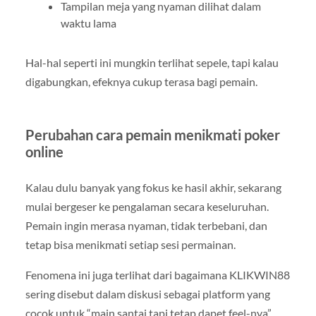
Tampilan meja yang nyaman dilihat dalam
waktu lama
Hal-hal seperti ini mungkin terlihat sepele, tapi kalau
digabungkan, efeknya cukup terasa bagi pemain.
Perubahan cara pemain menikmati poker
online
Kalau dulu banyak yang fokus ke hasil akhir, sekarang
mulai bergeser ke pengalaman secara keseluruhan.
Pemain ingin merasa nyaman, tidak terbebani, dan
tetap bisa menikmati setiap sesi permainan.
Fenomena ini juga terlihat dari bagaimana KLIKWIN88
sering disebut dalam diskusi sebagai platform yang
cocok untuk “main santai tapi tetap dapet feel-nya”.