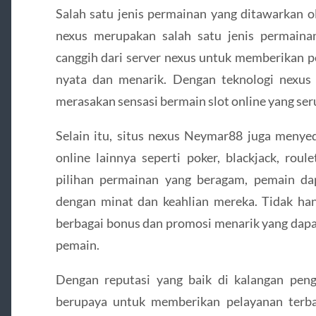
Salah satu jenis permainan yang ditawarkan 
nexus merupakan salah satu jenis permaina
canggih dari server nexus untuk memberikan p
nyata dan menarik. Dengan teknologi nexus
merasakan sensasi bermain slot online yang se
Selain itu, situs nexus Neymar88 juga menyed
online lainnya seperti poker, blackjack, rou
pilihan permainan yang beragam, pemain da
dengan minat dan keahlian mereka. Tidak h
berbagai bonus dan promosi menarik yang dap
pemain.
Dengan reputasi yang baik di kalangan pen
berupaya untuk memberikan pelayanan terb