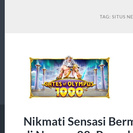
TAG:
SITUS N
Nikmati Sensasi Ber