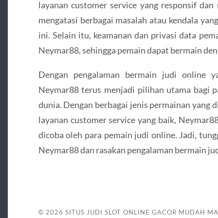
layanan customer service yang responsif da
mengatasi berbagai masalah atau kendala yang
ini. Selain itu, keamanan dan privasi data pem
Neymar88, sehingga pemain dapat bermain den
Dengan pengalaman bermain judi online y
Neymar88 terus menjadi pilihan utama bagi pa
dunia. Dengan berbagai jenis permainan yang 
layanan customer service yang baik, Neymar88 
dicoba oleh para pemain judi online. Jadi, tun
Neymar88 dan rasakan pengalaman bermain judi
© 2026
SITUS JUDI SLOT ONLINE GACOR MUDAH M