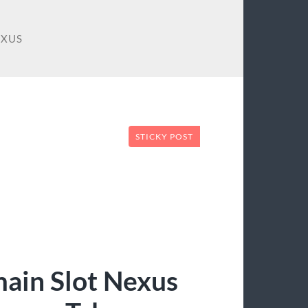
EXUS
STICKY POST
main Slot Nexus