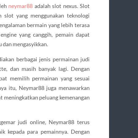
oleh
neymar88
adalah slot nexus. Slot
n slot yang menggunakan teknologi
engalaman bermain yang lebih terasa
 engine yang canggih, pemain dapat
ru dan mengasyikkan.
iakan berbagai jenis permainan judi
lette, dan masih banyak lagi. Dengan
pat memilih permainan yang sesuai
anya itu, Neymar88 juga menawarkan
at meningkatkan peluang kemenangan
ggemar judi online, Neymar88 terus
aik kepada para pemainnya. Dengan