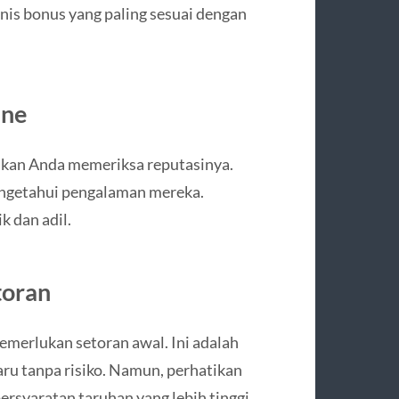
enis bonus yang paling sesuai dengan
ine
tikan Anda memeriksa reputasinya.
mengetahui pengalaman mereka.
k dan adil.
toran
emerlukan setoran awal. Ini adalah
ru tanpa risiko. Namun, perhatikan
rsyaratan taruhan yang lebih tinggi.