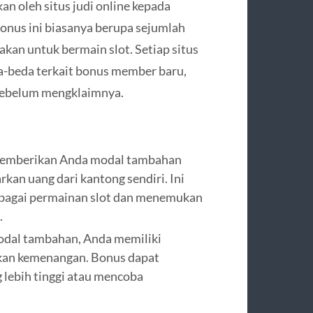
an oleh situs judi online kepada
onus ini biasanya berupa sejumlah
akan untuk bermain slot. Setiap situs
da-beda terkait bonus member baru,
sebelum mengklaimnya.
emberikan Anda modal tambahan
kan uang dari kantong sendiri. Ini
agai permainan slot dan menemukan
.
dal tambahan, Anda memiliki
kan kemenangan. Bonus dapat
lebih tinggi atau mencoba