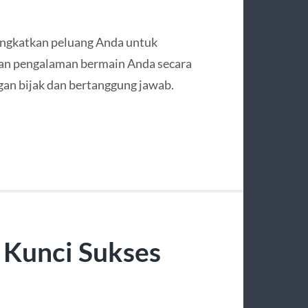
ingkatkan peluang Anda untuk
an pengalaman bermain Anda secara
gan bijak dan bertanggung jawab.
 Kunci Sukses