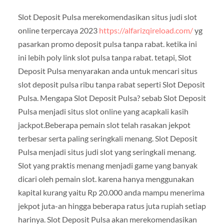
Slot Deposit Pulsa merekomendasikan situs judi slot
online terpercaya 2023
https://alfarizqireload.com/
yg
pasarkan promo deposit pulsa tanpa rabat. ketika ini
ini lebih poly link slot pulsa tanpa rabat. tetapi, Slot
Deposit Pulsa menyarakan anda untuk mencari situs
slot deposit pulsa ribu tanpa rabat seperti Slot Deposit
Pulsa. Mengapa Slot Deposit Pulsa? sebab Slot Deposit
Pulsa menjadi situs slot online yang acapkali kasih
jackpot.Beberapa pemain slot telah rasakan jekpot
terbesar serta paling seringkali menang. Slot Deposit
Pulsa menjadi situs judi slot yang seringkali menang.
Slot yang praktis menang menjadi game yang banyak
dicari oleh pemain slot. karena hanya menggunakan
kapital kurang yaitu Rp 20.000 anda mampu menerima
jekpot juta-an hingga beberapa ratus juta rupiah setiap
harinya. Slot Deposit Pulsa akan merekomendasikan