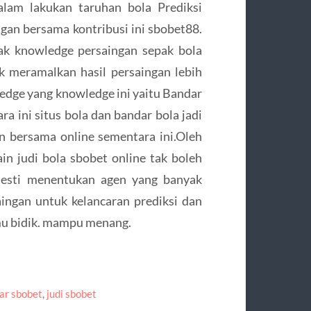
alam lakukan taruhan bola Prediksi
an bersama kontribusi ini sbobet88.
k knowledge persaingan sepak bola
 meramalkan hasil persaingan lebih
dge yang knowledge ini yaitu Bandar
ra ini situs bola dan bandar bola jadi
n bersama online sementara ini.Oleh
n judi bola sbobet online tak boleh
sti menentukan agen yang banyak
ingan untuk kelancaran prediksi dan
amu bidik. mampu menang.
ar sbobet
,
judi sbobet