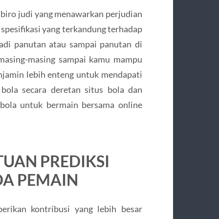
 biro judi yang menawarkan perjudian
h spesifikasi yang terkandung terhadap
adi panutan atau sampai panutan di
masing-masing sampai kamu mampu
jamin lebih enteng untuk mendapati
bola secara deretan situs bola dan
 bola untuk bermain bersama online
UAN PREDIKSI
DA PEMAIN
erikan kontribusi yang lebih besar