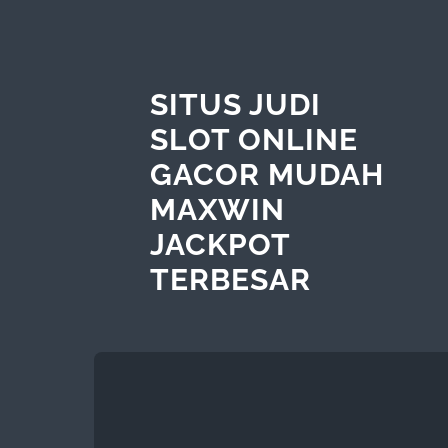
SITUS JUDI
SLOT ONLINE
GACOR MUDAH
MAXWIN
JACKPOT
TERBESAR