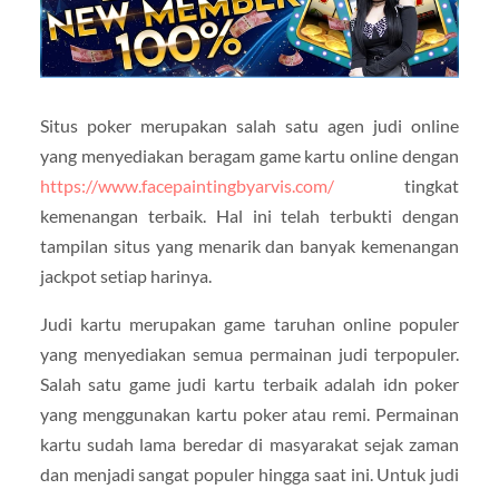
Situs poker merupakan salah satu agen judi online
yang menyediakan beragam game kartu online dengan
https://www.facepaintingbyarvis.com/
tingkat
kemenangan terbaik. Hal ini telah terbukti dengan
tampilan situs yang menarik dan banyak kemenangan
jackpot setiap harinya.
Judi kartu merupakan game taruhan online populer
yang menyediakan semua permainan judi terpopuler.
Salah satu game judi kartu terbaik adalah idn poker
yang menggunakan kartu poker atau remi. Permainan
kartu sudah lama beredar di masyarakat sejak zaman
dan menjadi sangat populer hingga saat ini. Untuk judi