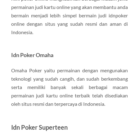
permainan judi kartu online yang akan membantu anda
bermain menjadi lebih simpel bermain judi idnpoker
online dengan situs yang sudah resmi dan aman di
Indonesia.
Idn Poker Omaha
Omaha Poker yaitu permainan dengan mengunakan
teknologi yang sudah cangih, dan sudah berkembang
serta memiliki banyak sekali berbagai macam
permainan judi kartu online terbaik telah disediakan
oleh situs resmi dan terpercaya di Indonesia.
Idn Poker Superteen