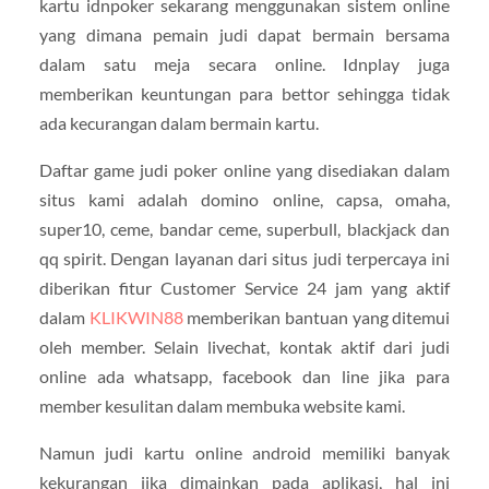
kartu idnpoker sekarang menggunakan sistem online
yang dimana pemain judi dapat bermain bersama
dalam satu meja secara online. Idnplay juga
memberikan keuntungan para bettor sehingga tidak
ada kecurangan dalam bermain kartu.
Daftar game judi poker online yang disediakan dalam
situs kami adalah domino online, capsa, omaha,
super10, ceme, bandar ceme, superbull, blackjack dan
qq spirit. Dengan layanan dari situs judi terpercaya ini
diberikan fitur Customer Service 24 jam yang aktif
dalam
KLIKWIN88
memberikan bantuan yang ditemui
oleh member. Selain livechat, kontak aktif dari judi
online ada whatsapp, facebook dan line jika para
member kesulitan dalam membuka website kami.
Namun judi kartu online android memiliki banyak
kekurangan jika dimainkan pada aplikasi, hal ini