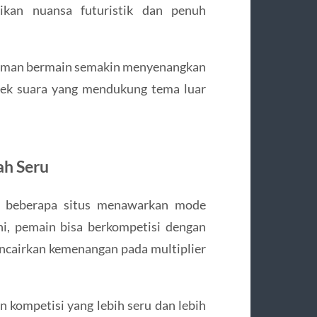
ikan nuansa futuristik dan penuh
alaman bermain semakin menyenangkan
efek suara yang mendukung tema luar
ah Seru
n, beberapa situs menawarkan mode
i, pemain bisa berkompetisi dengan
encairkan kemenangan pada multiplier
 kompetisi yang lebih seru dan lebih