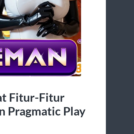
 Fitur-Fitur
n Pragmatic Play