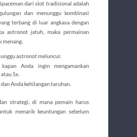
paceman dari slot tradisional adalah
r gulungan dan menunggu kombinasi
yang terbang di luar angkasa dengan
ika astronot jatuh, maka permainan
k menang.
 tunggu astronot meluncur.
n kapan Anda ingin mengamankan
atau 5x.
h dan Anda kehilangan taruhan.
an strategi, di mana pemain harus
untuk menarik keuntungan sebelum