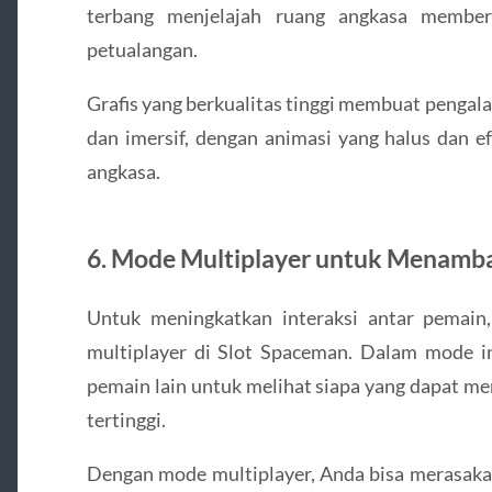
terbang menjelajah ruang angkasa member
petualangan.
Grafis yang berkualitas tinggi membuat peng
dan imersif, dengan animasi yang halus dan 
angkasa.
6. Mode Multiplayer untuk Menamb
Untuk meningkatkan interaksi antar pemai
multiplayer di Slot Spaceman. Dalam mode in
pemain lain untuk melihat siapa yang dapat m
tertinggi.
Dengan mode multiplayer, Anda bisa merasakan