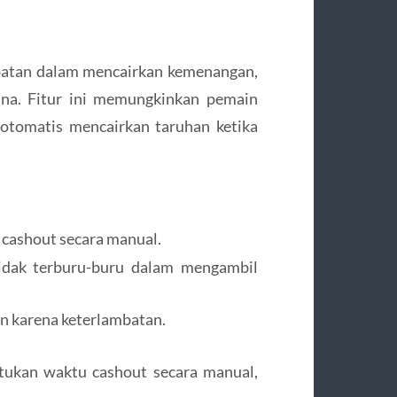
batan dalam mencairkan kemenangan,
una. Fitur ini memungkinkan pemain
 otomatis mencairkan taruhan ketika
 cashout secara manual.
dak terburu-buru dalam mengambil
n karena keterlambatan.
ntukan waktu cashout secara manual,