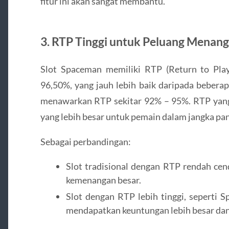
fitur ini akan sangat membantu.
3. RTP Tinggi untuk Peluang Menang
Slot Spaceman memiliki RTP (Return to Playe
96,50%, yang jauh lebih baik daripada beberap
menawarkan RTP sekitar 92% – 95%. RTP yang 
yang lebih besar untuk pemain dalam jangka pan
Sebagai perbandingan:
Slot tradisional dengan RTP rendah cen
kemenangan besar.
Slot dengan RTP lebih tinggi, seperti
mendapatkan keuntungan lebih besar dan 