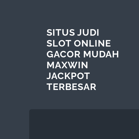
SITUS JUDI
SLOT ONLINE
GACOR MUDAH
MAXWIN
JACKPOT
TERBESAR