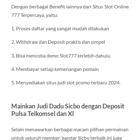
Dengan berbagai Benefit lainnya dari Situs Slot Online
777 Terpercaya, yaitu:
1. Proses daftar yang sangat mudah dilakukan
2. Withdraw dan Deposit praktis dan simpel
3. Bisa mencoba demo Slot777 terlebih dahulu
4. Membayar setiap kemenangan pemain
5. Menyediakan situs judi slot promo terbaru 2024.
Mainkan Judi Dadu Sicbo dengan Deposit
Pulsa Telkomsel dan Xl
Selain menawarkan berbagai macam pilihan permainan
untuk seluruh member, bandar Sicbo terbaik ini juga