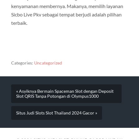
kenyamanan membernya. Makanya, memilih layanan
Sicbo Live Pkv sebagai tempat berjudi adalah pilihan
terbaik.
Categories:
Uncategorized
« Asyiknya Bermain Spaceman Slot dengan Deposit
Slot QRIS Tanpa Potongan di Olympus1000
Situs Judi Slots Slot Thailand 2024 Gacor »