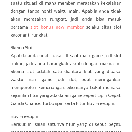
suatu situasi di mana member merasakan kekalahan
dengan tanpa henti waktu main. Apabila anda tidak
akan merasakan rungkat, jadi anda bisa masuk
bersama
slot bonus new member
selaku situs slot
gacor anti rungkat.
Skema Slot
Apabila anda udah pakar di saat main game judi slot
online, jadi anda barangkali akrab dengan makna ini.
Skema slot adalah satu diantara kiat yang dipakai
waktu main game judi slot, buat meringankan
memperoleh kemenangan. Skemanya bakal memakai
sejumlah fitur yang ada dalam game seperti Spin Cepat,
Ganda Chance, Turbo spin serta Fitur Buy Free Spin.
Buy Free Spin
Berikut ini salah satunya fitur yang di sebut begitu
menolong banyak member buat mendapat jackpot slot