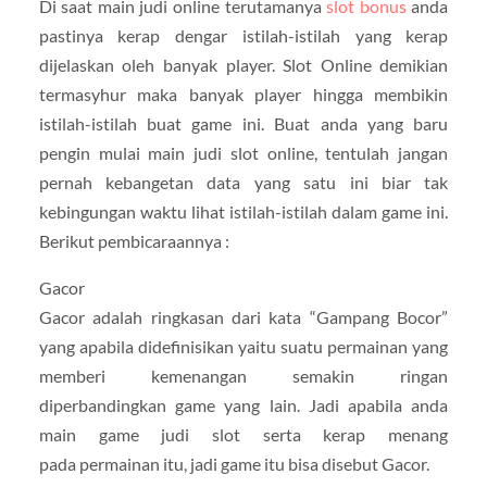
Di saat main judi online terutamanya
slot bonus
anda
pastinya kerap dengar istilah-istilah yang kerap
dijelaskan oleh banyak player. Slot Online demikian
termasyhur maka banyak player hingga membikin
istilah-istilah buat game ini. Buat anda yang baru
pengin mulai main judi slot online, tentulah jangan
pernah kebangetan data yang satu ini biar tak
kebingungan waktu lihat istilah-istilah dalam game ini.
Berikut pembicaraannya :
Gacor
Gacor adalah ringkasan dari kata “Gampang Bocor”
yang apabila didefinisikan yaitu suatu permainan yang
memberi kemenangan semakin ringan
diperbandingkan game yang lain. Jadi apabila anda
main game judi slot serta kerap menang
pada permainan itu, jadi game itu bisa disebut Gacor.