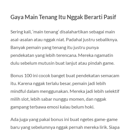
Gaya Main Tenang Itu Nggak Berarti Pasif
Sering kali, ‘main tenang’ disalahartikan sebagai main
asal-asalan atau nggak niat. Padahal justru sebaliknya.
Banyak pemain yang tenang itu justru punya
pendekatan yang lebih terencana. Mereka ngamatin
dulu sebelum mutusin buat lanjut atau pindah game.
Bonus 100 ini cocok banget buat pendekatan semacam
itu. Karena nggak terlalu besar, pemain jadi lebih
mindful dalam menggunakan. Mereka jadi lebih selektif
milih slot, lebih sabar nunggu momen, dan nggak
gampang terbawa emosi kalau belum hoki.
Ada juga yang pakai bonus ini buat ngetes game-game
baru yang sebelumnya nggak pernah mereka lirik. Siapa