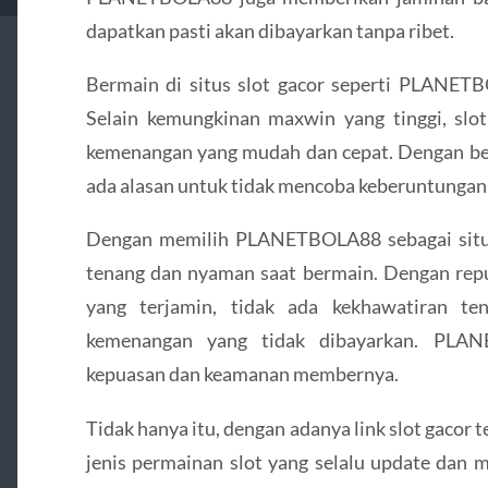
dapatkan pasti akan dibayarkan tanpa ribet.
Bermain di situs slot gacor seperti PLANET
Selain kemungkinan maxwin yang tinggi, slot
kemenangan yang mudah dan cepat. Dengan berb
ada alasan untuk tidak mencoba keberuntungan di
Dengan memilih PLANETBOLA88 sebagai situs
tenang dan nyaman saat bermain. Dengan repu
yang terjamin, tidak ada kekhawatiran te
kemenangan yang tidak dibayarkan. PLAN
kepuasan dan keamanan membernya.
Tidak hanya itu, dengan adanya link slot gacor
jenis permainan slot yang selalu update dan m