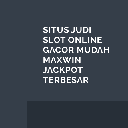
SITUS JUDI
SLOT ONLINE
GACOR MUDAH
MAXWIN
JACKPOT
TERBESAR