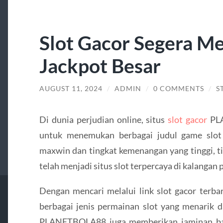
Slot Gacor Segera M
Jackpot Besar
AUGUST 11, 2024
/
ADMIN
/
0 COMMENTS
/
S
Di dunia perjudian online, situs
slot gacor
PLA
untuk menemukan berbagai judul game slot
maxwin dan tingkat kemenangan yang tinggi
telah menjadi situs slot terpercaya di kalangan p
Dengan mencari melalui link slot gacor terb
berbagai jenis permainan slot yang menarik 
PLANETBOLA88 juga memberikan jaminan ba