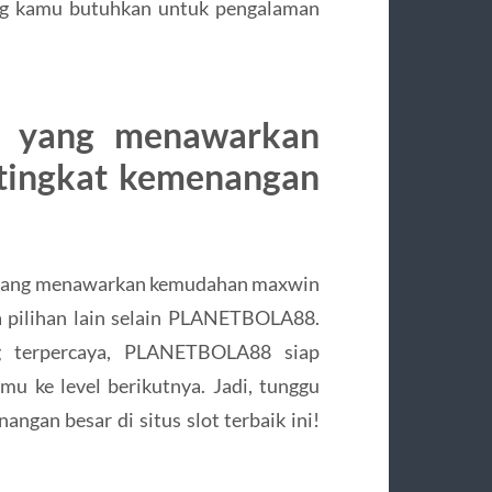
g kamu butuhkan untuk pengalaman
ini yang menawarkan
tingkat kemenangan
 ini yang menawarkan kemudahan maxwin
a pilihan lain selain PLANETBOLA88.
g terpercaya, PLANETBOLA88 siap
 ke level berikutnya. Jadi, tunggu
ngan besar di situs slot terbaik ini!