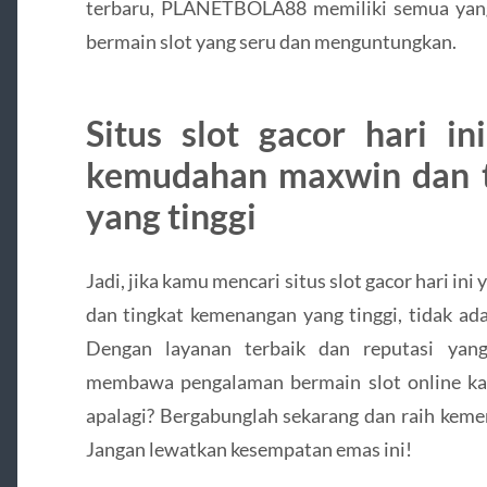
terbaru, PLANETBOLA88 memiliki semua yan
bermain slot yang seru dan menguntungkan.
Situs slot gacor hari 
kemudahan maxwin dan 
yang tinggi
Jadi, jika kamu mencari situs slot gacor hari
dan tingkat kemenangan yang tinggi, tidak ad
Dengan layanan terbaik dan reputasi yan
membawa pengalaman bermain slot online kamu
apalagi? Bergabunglah sekarang dan raih kemena
Jangan lewatkan kesempatan emas ini!