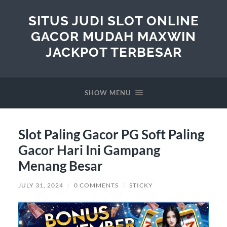
SITUS JUDI SLOT ONLINE
GACOR MUDAH MAXWIN
JACKPOT TERBESAR
SHOW MENU
Slot Paling Gacor PG Soft Paling
Gacor Hari Ini Gampang
Menang Besar
JULY 31, 2024
/
0 COMMENTS
/
STICKY